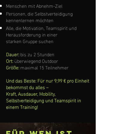
Menschen mit Abnehm-Ziel
Personen, die Selbstverteidigung
kennenlernen möchten
Alle, die Motivation, Teamspirit und
Herausforderung in einer
starken Gruppe suchen
Dauer
:
bis zu 2 Stunden
Ort:
überwiegend Outdoor
Größe:
maximal 15 Teilnehmer
Und das Beste: Für nur 9,99 € pro Einheit
bekommst du alles –
Kraft, Ausdauer, Mobility,
Selbstverteidigung und Teamspirit in
einem Training!
Für wen ist