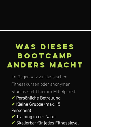
Was dieses
Bootcamp
anders macht
I
m Gegensatz zu klassischen
Fitnesskursen oder anonymen
Studios steht hier im Mittelpunkt:
✔
Persönliche Betreuung
✔
Kleine Gruppe (max. 15
Personen)
✔
Training in der Natur
✔
Skalierbar für jedes Fitnesslevel