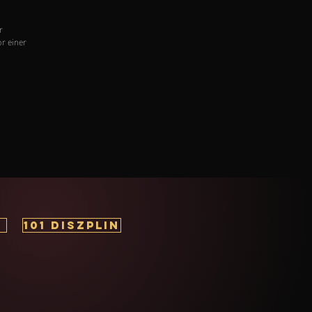
r
r einer
101 DISZPLIN