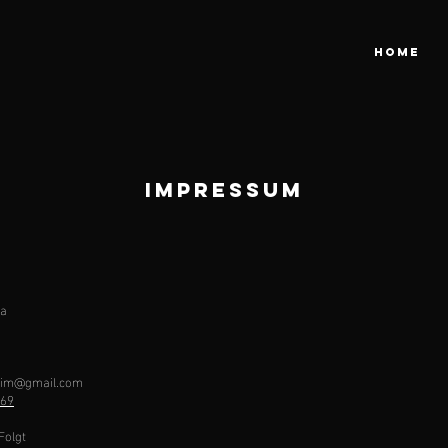
HOME
IMPRESSUM
ya
trim@gmail.com
869
Folgt