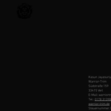
Kasun Jayasuri
Warrior-Trim
Südstraße 159
33415 Verl
E-Mail:
warrior
Tel.:
0178 3139
warrior-trim.de
Steuernummer: 